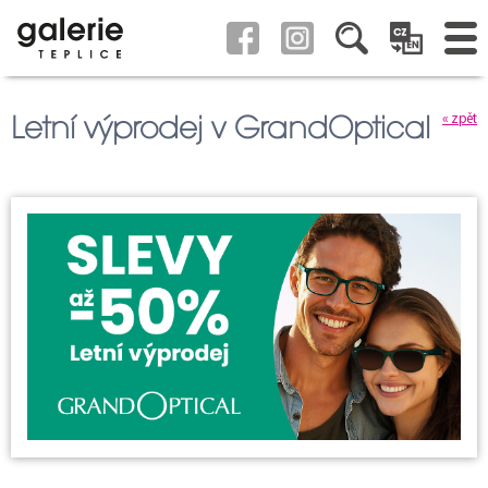
Letní výprodej v GrandOptical
« zpět