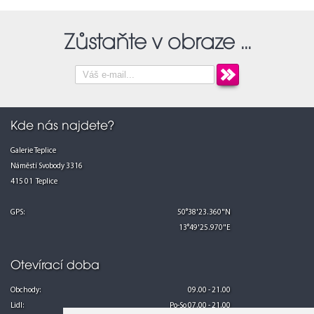
Zůstaňte v obraze ...
Kde nás najdete?
Galerie Teplice
Náměstí Svobody 3316
415 01 Teplice
GPS:
50°38'23.360"N
13°49'25.970"E
Otevírací doba
Obchody:
09.00 - 21.00
Lidl:
Po-So 07.00 - 21.00