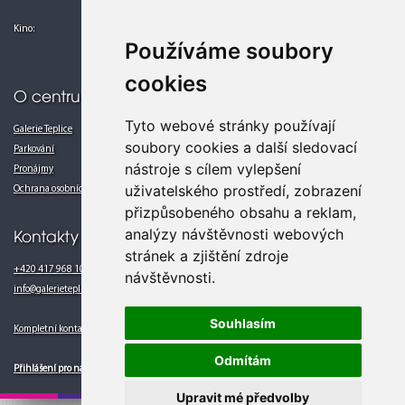
Ne 08.00 - 21.00
Kino:
Po-Pá 13.00 - 24.00
Používáme soubory
So-Ne 10.00 - 24.00
cookies
O centru
Tyto webové stránky používají
Galerie Teplice
soubory cookies a další sledovací
Parkování
nástroje s cílem vylepšení
Pronájmy
uživatelského prostředí, zobrazení
Ochrana osobních údajů
přizpůsobeného obsahu a reklam,
analýzy návštěvnosti webových
Kontakty
stránek a zjištění zdroje
+420 417 968 102
návštěvnosti.
info@galerieteplice.cz
Souhlasím
Kompletní kontakty
Odmítám
Přihlášení pro nájemce
Upravit mé předvolby