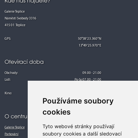
Kde nás najdete?
Galerie Teplice
Náměstí Svobody 3316
415 01 Teplice
GPS:
50°38'23.360"N
13°49'25.970"E
Otevírací doba
Obchody:
09.00 - 21.00
Lidl:
Po-So 07.00 - 21.00
Ne 08.00 - 21.00
Kino:
Po-Pá 13.00 - 24.00
Používáme soubory
So-Ne 10.00 - 24.00
cookies
O centru
Tyto webové stránky používají
Galerie Teplice
soubory cookies a další sledovací
Parkování