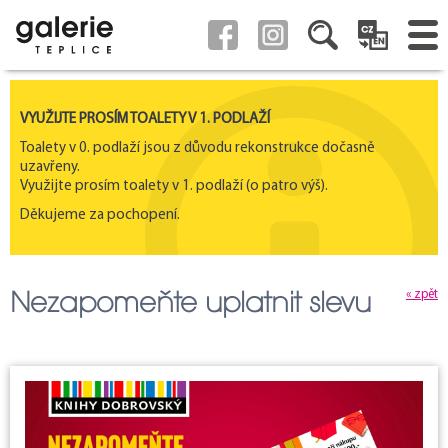
VYUŽIJTE PROSÍM TOALETY V 1. PODLAŽÍ
Toalety v 0. podlaží jsou z důvodu rekonstrukce dočasně
uzavřeny.
Využijte prosím toalety v 1. podlaží (o patro výš).
Děkujeme za pochopení.
Nezapomeňte uplatnit slevu
« zpět