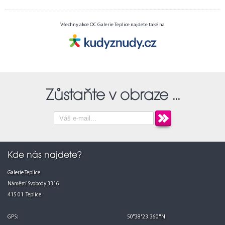
Všechny akce OC Galerie Teplice najdete také na
Zůstaňte v obraze ...
Kde nás najdete?
Galerie Teplice
Náměstí Svobody 3316
415 01 Teplice
GPS:
50°38'23.360"N