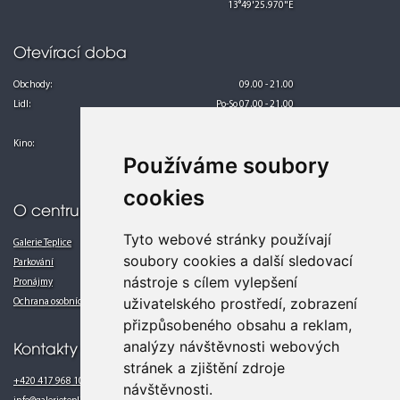
13°49'25.970"E
Otevírací doba
Obchody:
09.00 - 21.00
Lidl:
Po-So 07.00 - 21.00
Ne 08.00 - 21.00
Kino:
Po-Pá 13.00 - 24.00
Používáme soubory
So-Ne 10.00 - 24.00
cookies
O centru
Tyto webové stránky používají
Galerie Teplice
soubory cookies a další sledovací
Parkování
nástroje s cílem vylepšení
Pronájmy
uživatelského prostředí, zobrazení
Ochrana osobních údajů
přizpůsobeného obsahu a reklam,
analýzy návštěvnosti webových
Kontakty
stránek a zjištění zdroje
+420 417 968 102
návštěvnosti.