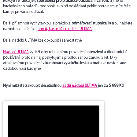
Rukojeť rendlíku je uzpůsobena pro praktické odkládání vařeček
a jiného
kuchyňského nářadí - podobně jako při odkládání poklic proto nemusíte řešit,
kam je při vaření odložit.
Další příjemnou vychytávkou je praktická
odměřovací stupnice
, kterou najdete
na vnitřních stěnách
hrnců, kastrolů i rendlíku ULTIMA
.
Další nádobí ULTIMA lze dokoupit i samostatně.
Nádobí ULTIMA
vydrží díky robustnímu provedení
intenzívní a dlouhodobé
používání
, proto na něj poskytujeme prodlouženou záruku 5 let. Díky
atraktivnímu provedení
v kombinaci vysokého lesku a matu
se navíc stane
ozdobou vaší kuchyně.
Nyní můžete zakoupit desetidílnou
sadu nádobí ULTIMA
jen za 5 999 Kč!