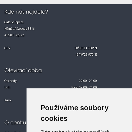
Kde nás najdete?
Galerie Teplice
Náměstí Svobody 3316
415 01 Teplice
GPS:
50°38'23.360"N
13°49'25.970"E
Otevírací doba
Obchody:
09.00 - 21.00
Lidl:
Po-So 07.00 - 21.00
Ne 08.00 - 21.00
Kino:
Po-Pá 13.00 - 24.00
Používáme soubory
So-Ne 10.00 - 24.00
cookies
O centru