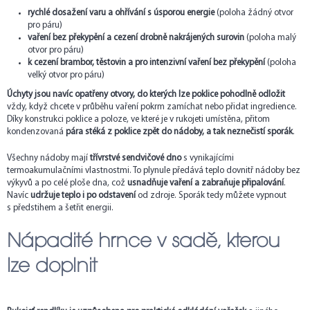
rychlé dosažení varu a ohřívání s úsporou energie
(poloha žádný otvor
pro páru)
vaření bez překypění a cezení drobně nakrájených surovin
(poloha malý
otvor pro páru)
k cezení brambor, těstovin a pro intenzivní vaření bez překypění
(poloha
velký otvor pro páru)
Úchyty jsou navíc opatřeny otvory, do kterých lze poklice pohodlně odložit
vždy, když chcete v průběhu vaření pokrm zamíchat nebo přidat ingredience.
Díky konstrukci poklice a poloze, ve které je v rukojeti umístěna, přitom
kondenzovaná
pára stéká z poklice zpět do nádoby, a tak neznečistí sporák
.
Všechny nádoby mají
třívrstvé sendvičové dno
s vynikajícími
termoakumulačními vlastnostmi. To plynule předává teplo dovnitř nádoby bez
výkyvů a po celé ploše dna, což
usnadňuje vaření a zabraňuje připalování
.
Navíc
udržuje teplo i po odstavení
od zdroje. Sporák tedy můžete vypnout
s předstihem a šetřit energii.
Nápadité hrnce v sadě, kterou
lze doplnit