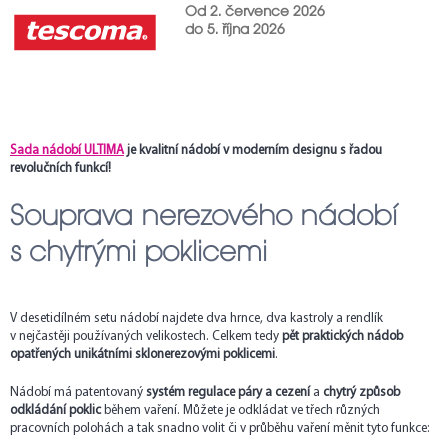
Od 2. července 2026
do 5. října 2026
Sada nádobí ULTIMA
je kvalitní nádobí v moderním designu s řadou
revolučních funkcí!
Souprava nerezového nádobí
s chytrými poklicemi
V desetidílném setu nádobí najdete dva hrnce, dva kastroly a rendlík
v nejčastěji používaných velikostech. Celkem tedy
pět praktických nádob
opatřených unikátními sklonerezovými poklicemi
.
Nádobí má patentovaný
systém regulace páry a cezení
a
chytrý způsob
odkládání poklic
během vaření. Můžete je odkládat ve třech různých
pracovních polohách a tak snadno volit či v průběhu vaření měnit tyto funkce: