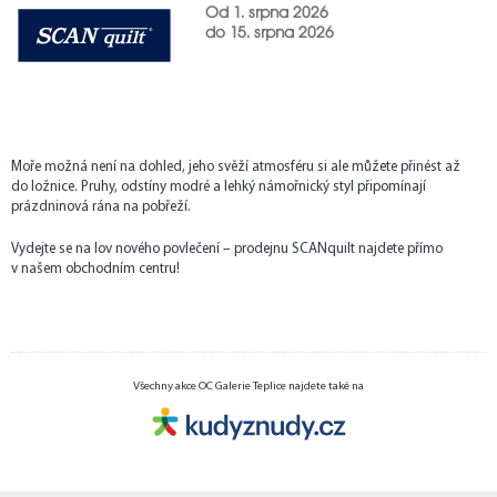
Od 1. srpna 2026
do 15. srpna 2026
Moře možná není na dohled, jeho svěží atmosféru si ale můžete přinést až
do ložnice. Pruhy, odstíny modré a lehký námořnický styl připomínají
prázdninová rána na pobřeží.
Vydejte se na lov nového povlečení – prodejnu SCANquilt najdete přímo
v našem obchodním centru!
Všechny akce OC Galerie Teplice najdete také na