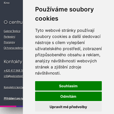
Kino:
Po-Pá 13.00 - 24.00
Používáme soubory
So-Ne 10.00 - 24.00
cookies
O centru
Tyto webové stránky používají
Galerie Teplice
soubory cookies a další sledovací
Parkování
nástroje s cílem vylepšení
Pronájmy
uživatelského prostředí, zobrazení
Ochrana osobních údajů
přizpůsobeného obsahu a reklam,
analýzy návštěvnosti webových
Kontakty
stránek a zjištění zdroje
+420 417 968 102
návštěvnosti.
info@galerieteplice.cz
Souhlasím
Kompletní kontakty
Odmítám
Přihlášení pro nájemce
Upravit mé předvolby