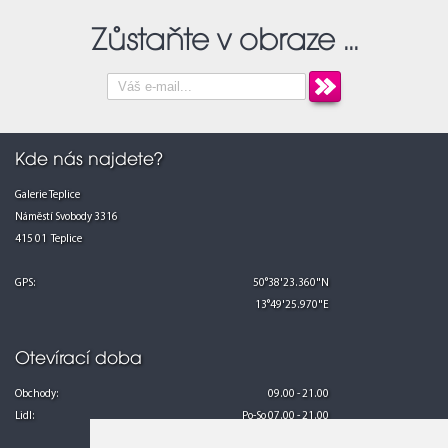
Zůstaňte v obraze ...
Kde nás najdete?
Galerie Teplice
Náměstí Svobody 3316
415 01 Teplice
GPS:
50°38'23.360"N
13°49'25.970"E
Otevírací doba
Obchody:
09.00 - 21.00
Lidl:
Po-So 07.00 - 21.00
Ne 08.00 - 21.00