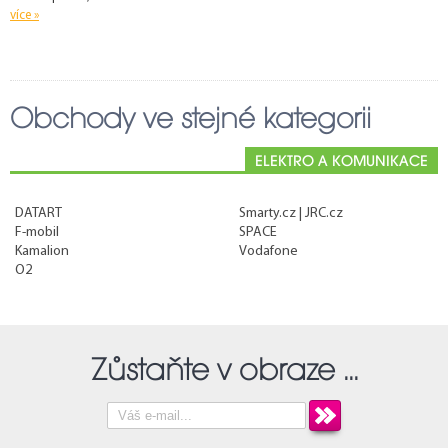
více »
Obchody ve stejné kategorii
ELEKTRO A KOMUNIKACE
DATART
Smarty.cz | JRC.cz
F-mobil
SPACE
Kamalion
Vodafone
O2
Zůstaňte v obraze ...