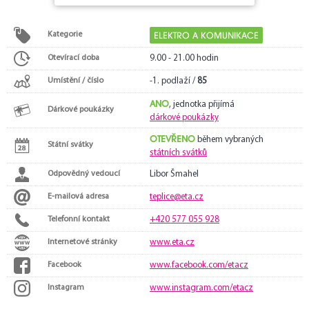
ELEKTRO A KOMUNIKACE
Kategorie
Otevírací doba
9.00 - 21.00 hodin
Umístění / číslo
-1. podlaží /
85
ANO
, jednotka přijímá
Dárkové poukázky
dárkové poukázky
OTEVŘENO
během vybraných
Státní svátky
státních svátků
Odpovědný vedoucí
Libor Šmahel
E-mailová adresa
teplice@eta.cz
Telefonní kontakt
+420 577 055 928
Internetové stránky
www.eta.cz
Facebook
www.facebook.com/etacz
Instagram
www.instagram.com/etacz