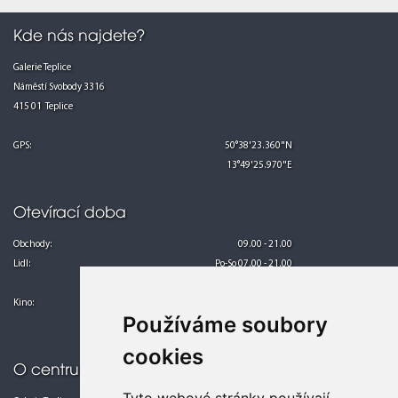
Kde nás najdete?
Galerie Teplice
Náměstí Svobody 3316
415 01 Teplice
GPS:
50°38'23.360"N
13°49'25.970"E
Otevírací doba
Obchody:
09.00 - 21.00
Lidl:
Po-So 07.00 - 21.00
Ne 08.00 - 21.00
Kino:
Po-Pá 13.00 - 24.00
Používáme soubory
So-Ne 10.00 - 24.00
cookies
O centru