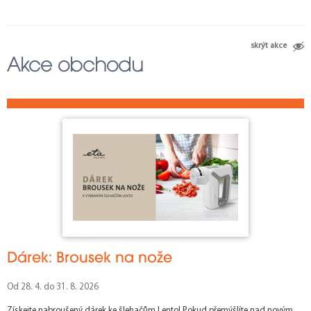
9
41
10
40
11
39
29
30
33
12
31
34
35
36
38
32
37
15
14
skrýt akce
28
Akce obchodu
17
16
21
20
19
22
25
26
27
114
101
62
61
60
65
66
70
72
73
69
71
63
64
74
67
75
102
105
59
103
54
46
56
49
48
50
53
52
55
51
47
57
58
Dárek: Brousek na nože
Od 28. 4. do 31. 8. 2026
Získejte nabroušený dárek ke šlehačům Lento! Pokud přemýšlíte nad novým