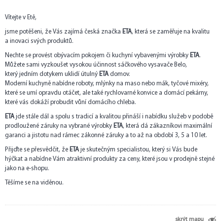
Vítejte v Etě,
jsme potěšeni, že Vás zajímá česká značka
ETA
, která se zaměřuje na kvalitu
a inovaci svých produktů.
Nechte se provést obývacím pokojem či kuchyní vybavenými výrobky
ETA
.
Můžete sami vyzkoušet vysokou účinnost sáčkového vysavače Belo,
který jedním dotykem uklidí útulný
ETA
domov.
Moderní kuchyně nabídne roboty, mlýnky na maso nebo mák, tyčové mixéry,
které se umí opravdu otáčet, ale také rychlovarné konvice a domácí pekárny,
které vás dokáží probudit vůní domácího chleba.
ETA
jde stále dál a spolu s tradicí a kvalitou přináší i nabídku služeb v podobě
prodloužené záruky na vybrané výrobky
ETA
, která dá zákazníkovi maximální
garanci a jistotu nad rámec zákonné záruky a to až na období 3, 5 a 10 let.
Přijďte se přesvědčit, že
ETA
je skutečným specialistou, který si Vás bude
hýčkat a nabídne Vám atraktivní produkty za ceny, které jsou v prodejně stejné
jako na e-shopu.
Těšíme se na viděnou.
skrýt mapu