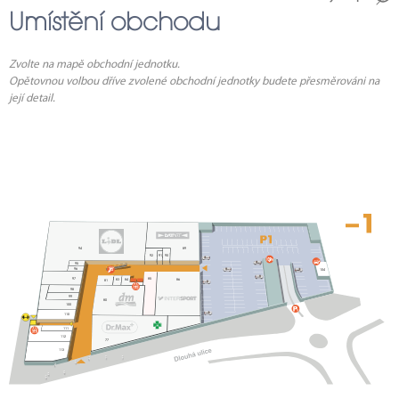
Umístění obchodu
Zvolte na mapě obchodní jednotku.
Opětovnou volbou dříve zvolené obchodní jednotky budete přesměrováni na
její detail.
1
94
89
92
91
90
95
96
104
97
85
83
84
86
81
98
99
80
100
110
114
111
112
77
113
2
45
3
4
44
5
6
43
7
8
42