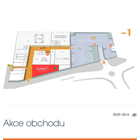
1
94
89
92
91
90
95
96
104
97
85
83
84
86
81
98
99
80
100
110
114
111
112
77
113
2
45
3
4
44
5
6
43
7
8
42
9
41
10
40
11
39
29
30
33
12
31
34
35
36
38
32
37
15
14
skrýt akce
28
Akce obchodu
17
16
21
20
19
22
25
26
27