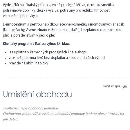
Výdej léků na lékařský předpis, volně prodejná léčiva, dermokosmetika,
potravinové doplňky, dětská výživa, potraviny pro redukci hmotnosti,
veterinární přípravky aj.
Dermocentrum s pestrou nabídkou léčebné kosmetiky renomovaných značek
(Uriage, Vichy, Avene, Nuance, Bioderma a další), bezplatnou diagnostikou
pleti a poradenstvím v péči o pleť
Klientský program s Kartou výhod Dr. Max:
lze uplatnit v kamenných prodejnách i na e-shopu
více než polovina léků bez doplatku a spousta dalších výhod
pravidelné akční nabídky
skrýt mapu
Umístění obchodu
Zvolte na mapě obchodní jednotku.
Opětovnou volbou dříve zvolené obchodní jednotky budete přesměrováni na
její detail.