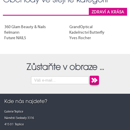
ZDRAVÍ A KRÁSA
360 Glam Beauty & Nails
GrandOptical
fielmann
Kadeřnictví Butterfly
Future NAILS
Yves Rocher
Zůstaňte v obraze ...
Kde nás najdete?
Galerie Teplice
Náměstí Svobody 3316
415 01 Teplice