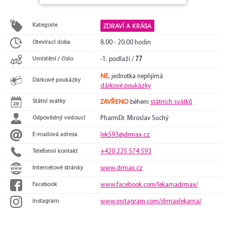
ZDRAVÍ A KRÁSA
Kategorie
Otevírací doba
8.00 - 20.00 hodin
Umístění / číslo
-1. podlaží /
77
NE
, jednotka nepřijímá
Dárkové poukázky
dárkové poukázky
ZAVŘENO
Státní svátky
během
státních svátků
Odpovědný vedoucí
PharmDr. Miroslav Suchý
E-mailová adresa
lek593@drmax.cz
Telefonní kontakt
+420 225 574 593
Internetové stránky
www.drmax.cz
Facebook
www.facebook.com/lekarnadrmax/
Instagram
www.instagram.com/drmaxlekarna/