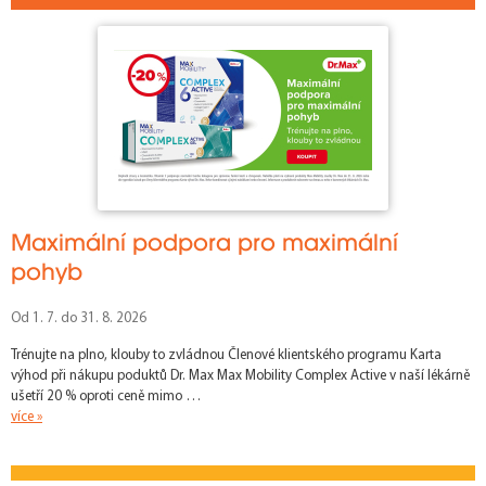
114
101
62
61
60
65
66
70
72
73
69
71
63
64
74
67
75
102
105
59
103
54
46
56
49
48
50
53
52
55
51
47
57
58
Maximální podpora pro maximální
pohyb
Od 1. 7. do 31. 8. 2026
Trénujte na plno, klouby to zvládnou Členové klientského programu Karta
výhod při nákupu poduktů Dr. Max Max Mobility Complex Active v naší lékárně
ušetří 20 % oproti ceně mimo …
více »