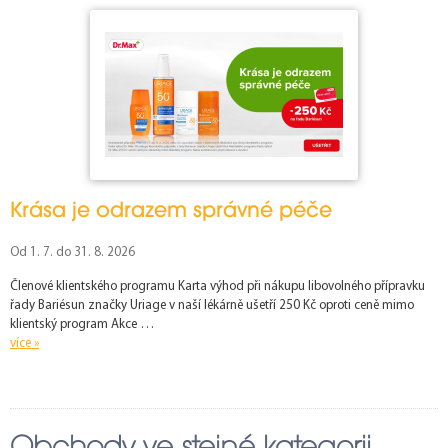
Krása je odrazem správné péče
Od 1. 7. do 31. 8. 2026
Členové klientského programu Karta výhod při nákupu libovolného přípravku
řady Bariésun značky Uriage v naší lékárně ušetří 250 Kč oproti ceně mimo
klientský program Akce …
více »
Obchody ve stejné kategorii