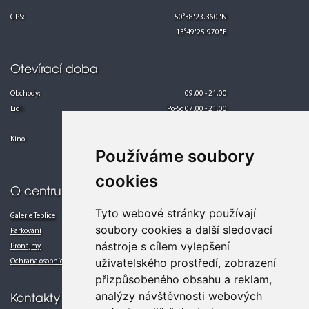
GPS:
50°38'23.360"N
13°49'25.970"E
Otevírací doba
Obchody:
09.00 - 21.00
Lidl:
Po-So 07.00 - 21.00
Ne 08.00 - 21.00
Kino:
Po-Pá 13.00 - 24.00
Používáme soubory
So-Ne 10.00 - 24.00
cookies
O centru
Tyto webové stránky používají
Galerie Teplice
soubory cookies a další sledovací
Parkování
nástroje s cílem vylepšení
Pronájmy
uživatelského prostředí, zobrazení
Ochrana osobních údajů
přizpůsobeného obsahu a reklam,
analýzy návštěvnosti webových
Kontakty