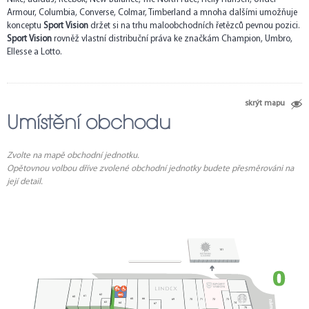
Armour, Columbia, Converse, Colmar, Timberland a mnoha dalšími umožňuje
konceptu
Sport Vision
držet si na trhu maloobchodních řetězců pevnou pozici.
Sport Vision
rovněž vlastní distribuční práva ke značkám Champion, Umbro,
Ellesse a Lotto.
skrýt mapu
Umístění obchodu
Zvolte na mapě obchodní jednotku.
Opětovnou volbou dříve zvolené obchodní jednotky budete přesměrováni na
její detail.
1
101
62
61
60
65
66
70
72
73
69
71
63
64
74
67
75