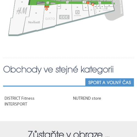
102
105
59
103
54
46
56
49
48
50
53
52
55
51
47
57
58
114
2
45
3
4
44
5
6
43
7
8
42
9
41
10
40
11
39
29
30
33
12
31
34
35
36
38
32
37
15
14
Obchody ve stejné kategorii
28
17
16
21
20
19
22
25
26
SPORT A VOLNÝ ČAS
27
114
DISTRICT Fitness
NUTREND store
INTERSPORT
Zůstaňte v obraze ...