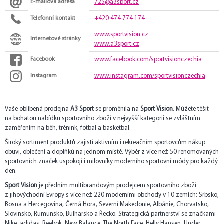
E-mailová adresa
725@a3sport.cz
Telefonní kontakt
+420 474 774 174
www.sportvision.cz
Internetové stránky
www.a3sport.cz
Facebook
www.facebook.com/sportvisionczechia
Instagram
www.instagram.com/sportvisionczechia
Vaše oblíbená prodejna
A3 Sport
se proměnila na
Sport Vision
. Můžete těšit
na bohatou nabídku sportovního zboží v nejvyšší kategorii se zvláštním
zaměřením na běh, trénink, fotbal a basketbal.
Široký sortiment produktů zajistí aktivním i rekreačním sportovcům nákup
obuvi, oblečení a doplňků na jednom místě. Výběr z více než 50 renomovaných
sportovních značek uspokojí i milovníky moderního sportovní módy pro každý
den.
Sport Vision
je předním multibrandovým prodejcem sportovního zboží
z jihovýchodní Evropy s více než 220 moderními obchody v 10 zemích: Srbsko,
Bosna a Hercegovina, Černá Hora, Severní Makedonie, Albánie, Chorvatsko,
Slovinsko, Rumunsko, Bulharsko a Řecko. Strategická partnerství se značkami
Nike, adidas, Reebok, New Balance, The North Face, Helly Hansen, Under