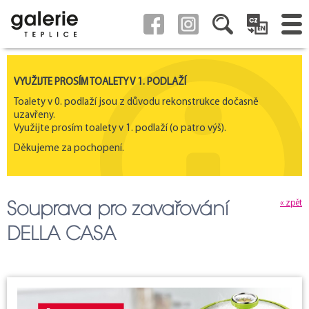
VYUŽIJTE PROSÍM TOALETY V 1. PODLAŽÍ
Toalety v 0. podlaží jsou z důvodu rekonstrukce dočasně
uzavřeny.
Využijte prosím toalety v 1. podlaží (o patro výš).
Děkujeme za pochopení.
Souprava pro zavařování
« zpět
DELLA CASA