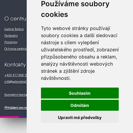
Používáme soubory
So-Ne 10.00 - 24.00
cookies
O centru
Tyto webové stránky používají
Galerie Teplice
soubory cookies a další sledovací
Parkování
nástroje s cílem vylepšení
Pronájmy
uživatelského prostředí, zobrazení
Ochrana osobních údajů
přizpůsobeného obsahu a reklam,
analýzy návštěvnosti webových
Kontakty
stránek a zjištění zdroje
+420 417 968 102
návštěvnosti.
info@galerieteplice.cz
Souhlasím
Kompletní kontakty
Odmítám
Přihlášení pro nájemce
Upravit mé předvolby
Galerie Teplice, a.s. © 2014
Realizace:
Michael Pikner
© 2018