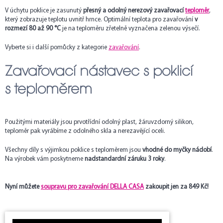
V úchytu poklice je zasunutý
přesný a odolný nerezový zavařovací
teploměr
,
který zobrazuje teplotu uvnitř hrnce. Optimální teplota pro zavařování
v
rozmezí 80 až 90 °C
je na teploměru zřetelně vyznačena zelenou výsečí.
Vyberte si i další pomůcky z kategorie
zavařování
.
Zavařovací nástavec s poklicí
s teploměrem
Použitými materiály jsou prvotřídní odolný plast, žáruvzdorný silikon,
teploměr pak vyrábíme z odolného skla a nerezavějící oceli.
Všechny díly s výjimkou poklice s teploměrem jsou
vhodné do myčky nádobí
.
Na výrobek vám poskytneme
nadstandardní záruku 3 roky
.
Nyní můžete
soupravu pro zavařování DELLA CASA
zakoupit jen za 849 Kč!