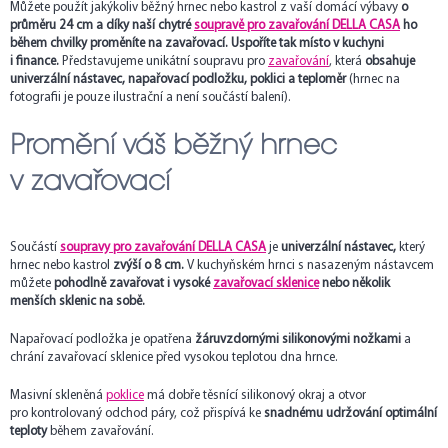
Můžete použít jakýkoliv běžný hrnec nebo kastrol z vaší domácí výbavy
o
průměru 24 cm a díky naší chytré
soupravě pro zavařování DELLA CASA
ho
během chvilky proměníte na zavařovací. Uspoříte tak místo v kuchyni
i finance.
Představujeme unikátní soupravu pro
zavařování
, která
obsahuje
univerzální nástavec, napařovací podložku, poklici a teploměr
(hrnec na
fotografii je pouze ilustrační a není součástí balení).
Promění váš běžný hrnec
v zavařovací
Součástí
soupravy pro zavařování DELLA CASA
je
univerzální nástavec,
který
hrnec nebo kastrol
zvýší o 8 cm.
V kuchyňském hrnci s nasazeným nástavcem
můžete
pohodlně zavařovat i vysoké
zavařovací sklenice
nebo několik
menších sklenic na sobě.
Napařovací podložka je opatřena
žáruvzdornými silikonovými nožkami
a
chrání zavařovací sklenice před vysokou teplotou dna hrnce.
Masivní skleněná
poklice
má dobře těsnící silikonový okraj a otvor
pro kontrolovaný odchod páry, což přispívá ke
snadnému udržování optimální
teploty
během zavařování.