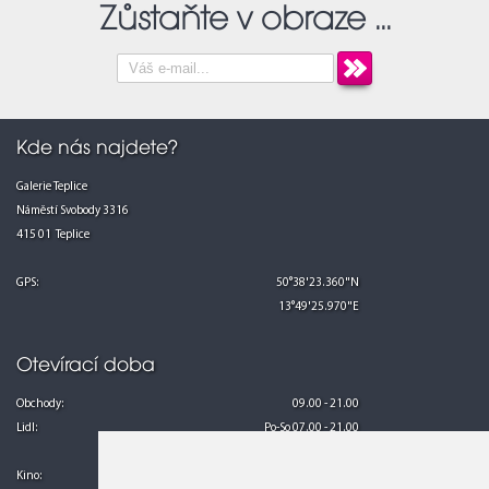
Zůstaňte v obraze ...
Kde nás najdete?
Galerie Teplice
Náměstí Svobody 3316
415 01 Teplice
GPS:
50°38'23.360"N
13°49'25.970"E
Otevírací doba
Obchody:
09.00 - 21.00
Lidl:
Po-So 07.00 - 21.00
Ne 08.00 - 21.00
Kino:
Po-Pá 13.00 - 24.00