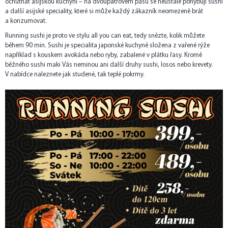
ochutnat asijskou kuchyni – na dvoupatrovém pásu se neustále pohybují sushi
a další asijské speciality, které si může každý zákazník neomezeně brát
a konzumovat.
Running sushi je proto ve stylu all you can eat, tedy snězte, kolik můžete
během 90 min. Sushi je specialita japonské kuchyně složena z vařené rýže
například s kouskem avokáda nebo ryby, zabalené v plátku řasy. Kromě
běžného sushi maki Vás neminou ani další druhy sushi, losos nebo krevety.
V nabídce naleznete jak studené, tak teplé pokrmy.