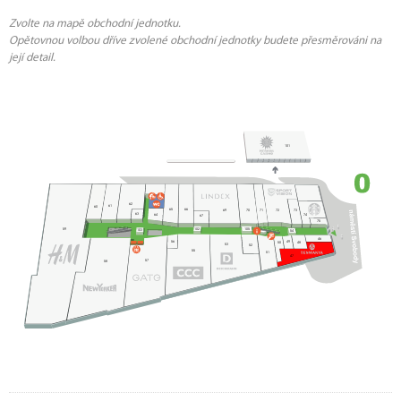
Zvolte na mapě obchodní jednotku.
Opětovnou volbou dříve zvolené obchodní jednotky budete přesměrováni na
její detail.
1
101
62
61
60
65
66
70
72
73
69
71
63
64
74
67
75
102
105
59
103
54
46
56
49
48
50
53
52
55
51
47
57
58
114
2
45
3
4
44
5
6
43
7
8
42
9
41
10
40
11
39
29
30
33
12
31
34
35