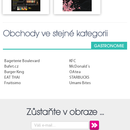
Obchody ve stejné kategorii
GASTRONOMIE
Bageterie Boulevard
KFC
Bufet.cz
McDonald´s
Burger King
OAtea
EAT THAI
STARBUCKS
Fruitisimo
Umami Bites
Zůstaňte v obraze ...