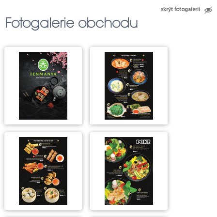
36
38
32
37
15
14
skrýt fotogalerii
28
Fotogalerie obchodu
17
16
21
20
19
22
25
26
27
114
94
89
92
91
90
95
96
104
97
85
83
84
86
81
98
99
80
100