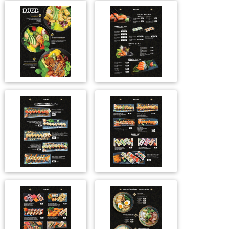
110
111
112
77
113