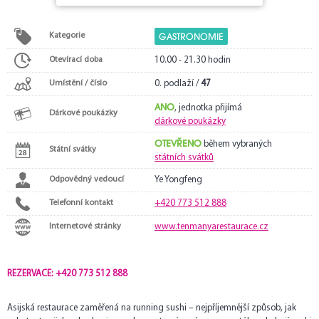
GASTRONOMIE
Kategorie
Otevírací doba
10.00 - 21.30 hodin
Umístění / číslo
0. podlaží /
47
ANO
, jednotka přijímá
Dárkové poukázky
dárkové poukázky
OTEVŘENO
během vybraných
Státní svátky
státních svátků
Odpovědný vedoucí
Ye Yongfeng
Telefonní kontakt
+420 773 512 888
Internetové stránky
www.tenmanyarestaurace.cz
REZERVACE: +420 773 512 888
Asijská restaurace zaměřená na running sushi – nejpříjemnější způsob, jak