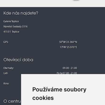
Kde nás najdete?
Galerie Teplice
Náměstí Svobody 3316
415 01 Teplice
GPS:
50°38'23.360"N
13°49'25.970"E
Otevírací doba
Obchody:
09.00 - 21.00
Lidl:
Po-So 07.00 - 21.00
Ne 08.00 - 21.00
Kino:
Po-Pá 13.00 - 24.00
Používáme soubory
So-Ne 10.00 - 24.00
cookies
O centru