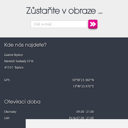
Zůstaňte v obraze ...
94
89
92
91
90
95
96
104
Kde nás najdete?
97
85
83
84
86
81
98
99
80
100
Galerie Teplice
110
Náměstí Svobody 3316
111
112
77
415 01 Teplice
113
GPS:
50°38'23.360"N
13°49'25.970"E
Otevírací doba
Obchody:
09.00 - 21.00
Lidl:
Po-So 07.00 - 21.00
Ne 08.00 - 21.00