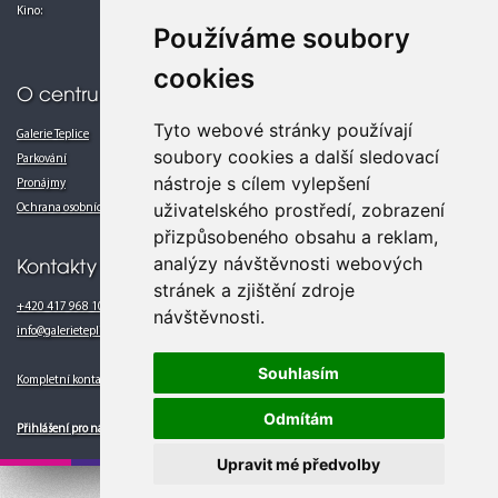
Kino:
Po-Pá 13.00 - 24.00
Používáme soubory
So-Ne 10.00 - 24.00
cookies
O centru
Tyto webové stránky používají
Galerie Teplice
soubory cookies a další sledovací
Parkování
nástroje s cílem vylepšení
Pronájmy
uživatelského prostředí, zobrazení
Ochrana osobních údajů
přizpůsobeného obsahu a reklam,
analýzy návštěvnosti webových
Kontakty
stránek a zjištění zdroje
+420 417 968 102
návštěvnosti.
info@galerieteplice.cz
Souhlasím
Kompletní kontakty
Odmítám
Přihlášení pro nájemce
Upravit mé předvolby