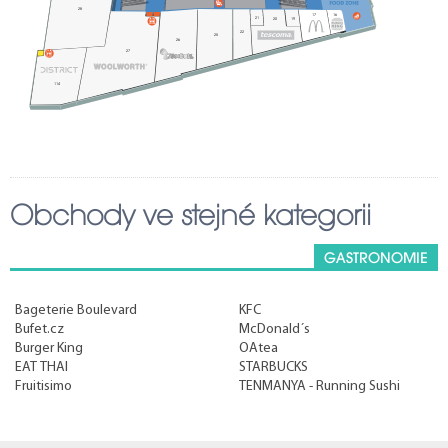
28
17
16
21
20
19
22
25
26
27
114
114
Obchody ve stejné kategorii
GASTRONOMIE
Bageterie Boulevard
KFC
101
Bufet.cz
McDonald´s
Burger King
OAtea
EAT THAI
STARBUCKS
62
61
60
Fruitisimo
TENMANYA - Running Sushi
65
66
70
72
73
69
71
63
64
74
67
75
102
105
59
103
54
46
56
49
48
50
53
52
55
51
47
57
58