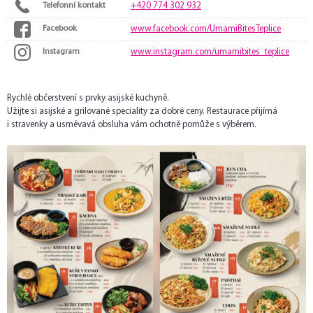
Telefonní kontakt
+420 774 302 932
Facebook
www.facebook.com/UmamiBitesTeplice
Instagram
www.instagram.com/umamibites_teplice
Rychlé občerstvení s prvky asijské kuchyně.
Užijte si asijské a grilované speciality za dobré ceny. Restaurace přijímá
i stravenky a usměvavá obsluha vám ochotně pomůže s výběrem.