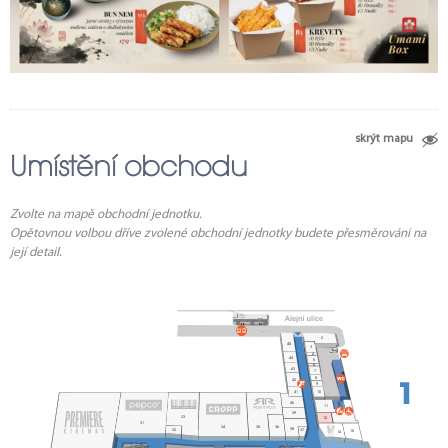
skrýt mapu
Umístění obchodu
Zvolte na mapě obchodní jednotku.
Opětovnou volbou dříve zvolené obchodní jednotky budete přesměrováni na
její detail.
2
45
1
3
4
44
5
6
43
7
8
42
9
41
10
40
11
39
29
30
33
12
31
34
35
36
38
32
37
15
14