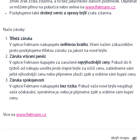
změří zrak zcela zdarma, a to bez jakýchkoliv dalších podmínek. Objednat
se můžete přímo na pobočce nebo online na
www.fielmann.cz
.
Poskytujeme také
drobný servis a opravy brýlí
zcela zdarma.
Naše záruky:
Tříletá záruka
V optice Fielmann nakupujete
ověřenou kvalitu
. Všem našim zákazníkům
proto poskytujeme tříletou záruku za jakost na nové brýle.
Záruka vrácení peněz
V optice Fielmann kupujete za zaručeně
nejvýhodnější ceny
. Pokud do 6
týdnů od nákupu uvidíte jinde stejné brýle za nižší cenu, nabídneme vám
ještě výhodnější cenu nebo přijmeme zboží zpět a vrátíme vám kupní cenu.
Záruka spokojenosti
V optice Fielmann nakupujete
bez rizika
. Pokud vaše nové brýle nesplňují
vaše očekávání, vyměníme je, nebo je přijmeme zpět a vrátíme vám kupní
cenu.
Více na
www.fielmann.cz
.
skrýt mapu