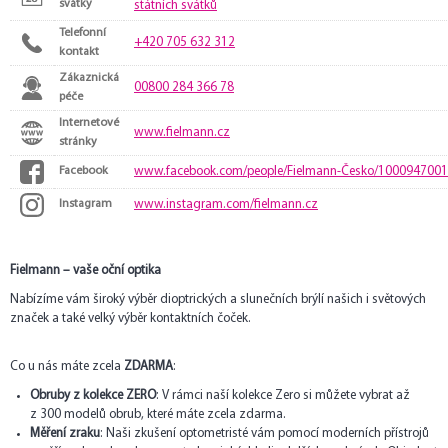
svátky
státních svátků
Telefonní
+420 705 632 312
kontakt
Zákaznická
00800 284 366 78
péče
Internetové
www.fielmann.cz
stránky
Facebook
www.facebook.com/people/Fielmann-Česko/100094700
Instagram
www.instagram.com/fielmann.cz
Fielmann – vaše oční optika
Nabízíme vám široký výběr dioptrických a slunečních brýlí našich i světových
značek a také velký výběr kontaktních čoček.
Co u nás máte zcela
ZDARMA
:
Obruby z kolekce ZERO
: V rámci naší kolekce Zero si můžete vybrat až
z 300 modelů obrub, které máte zcela zdarma.
Měření zraku
: Naši zkušení optometristé vám pomocí moderních přístrojů