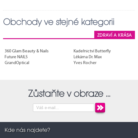
9
41
10
40
11
39
29
30
33
12
31
34
35
36
38
32
37
15
14
Obchody ve stejné kategorii
28
17
16
21
20
19
22
25
26
ZDRAVÍ A KRÁSA
27
114
360 Glam Beauty & Nails
Kadeřnictví Butterfly
Future NAILS
Lékárna Dr. Max
GrandOptical
Yves Rocher
Zůstaňte v obraze ...
Kde nás najdete?
94
89
92
91
90
95