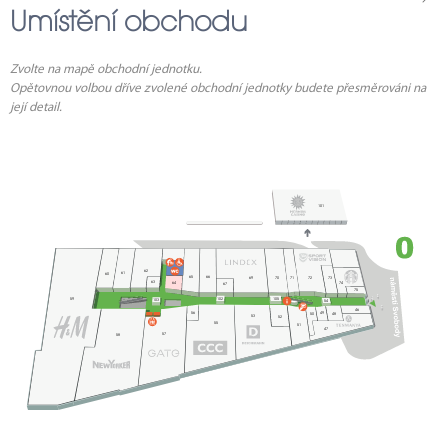
Umístění obchodu
Zvolte na mapě obchodní jednotku.
Opětovnou volbou dříve zvolené obchodní jednotky budete přesměrováni na
její detail.
1
101
62
61
60
65
66
70
72
73
69
71
63
64
74
67
75
102
105
59
103
54
46
56
49
48
50
53
52
55
51
47
57
58
114
2
45
3
4
44
5
6
43
7
8
42