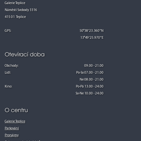
96
104
Galerie Teplice
97
85
83
84
86
81
98
Náměstí Svobody 3316
99
80
100
415 01 Teplice
110
111
112
77
113
GPS:
50°38'23.360"N
13°49'25.970"E
Otevírací doba
Obchody:
09.00 - 21.00
Lidl:
Po-So 07.00 - 21.00
Ne 08.00 - 21.00
Kino:
Po-Pá 13.00 - 24.00
So-Ne 10.00 - 24.00
O centru
Galerie Teplice
Parkování
Pronájmy