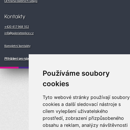
Ochrana osobních údajů
Kontakty
+420 417 968 102
info@galerieteplice.cz
Kompletní kontakty
Přihlášení pro nájemce
Používáme soubory
Galerie Teplice, a.s. © 2014
cookies
Realizace:
Michael Pikner
© 2018
Tyto webové stránky používají soubory
cookies a další sledovací nástroje s
cílem vylepšení uživatelského
prostředí, zobrazení přizpůsobeného
obsahu a reklam, analýzy návštěvnosti