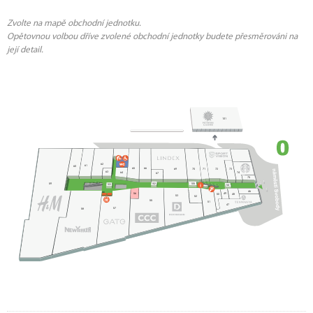
Zvolte na mapě obchodní jednotku.
Opětovnou volbou dříve zvolené obchodní jednotky budete přesměrováni na
její detail.
1
101
62
61
60
65
66
70
72
73
69
71
63
64
74
67
75
102
105
59
103
54
46
56
49
48
50
53
52
55
51
47
57
58
114
2
45
3
4
44
5
6
43
7
8
42
9
41
10
40
11
39
29
30
33
12