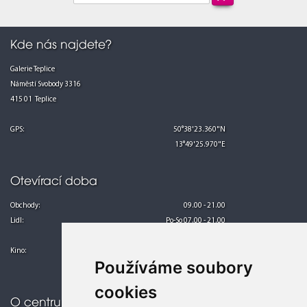
Kde nás najdete?
Galerie Teplice
Náměstí Svobody 3316
415 01 Teplice
GPS:
50°38'23.360"N
13°49'25.970"E
Otevírací doba
Obchody:
09.00 - 21.00
Lidl:
Po-So 07.00 - 21.00
Ne 08.00 - 21.00
Kino:
Po-Pá 13.00 - 24.00
Používáme soubory
So-Ne 10.00 - 24.00
cookies
O centru