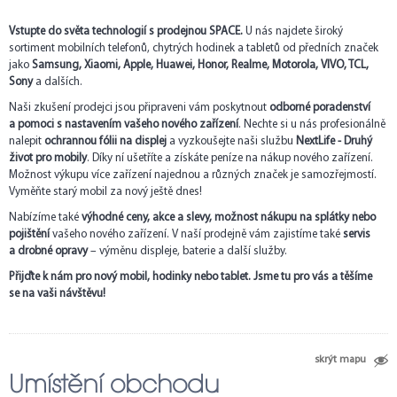
Vstupte do světa technologií s prodejnou SPACE.
U nás najdete široký
sortiment mobilních telefonů, chytrých hodinek a tabletů od předních značek
jako
Samsung, Xiaomi, Apple, Huawei, Honor, Realme, Motorola, VIVO, TCL,
Sony
a dalších.
Naši zkušení prodejci jsou připraveni vám poskytnout
odborné poradenství
a pomoci s nastavením vašeho nového zařízení
. Nechte si u nás profesionálně
nalepit
ochrannou fólii na displej
a vyzkoušejte naši službu
NextLife - Druhý
život pro mobily
. Díky ní ušetříte a získáte peníze na nákup nového zařízení.
Možnost výkupu více zařízení najednou a různých značek je samozřejmostí.
Vyměňte starý mobil za nový ještě dnes!
Nabízíme také
výhodné ceny, akce a slevy, možnost nákupu na splátky nebo
pojištění
vašeho nového zařízení. V naší prodejně vám zajistíme také
servis
a drobné opravy
– výměnu displeje, baterie a další služby.
Přijďte k nám pro nový mobil, hodinky nebo tablet. Jsme tu pro vás a těšíme
se na vaši návštěvu!
skrýt mapu
Umístění obchodu