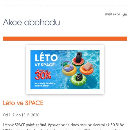
80
100
110
111
112
77
skrýt akce
113
Akce obchodu
Léto ve SPACE
Od 1. 7. do 15. 8. 2026
Léto ve SPACE právě začíná. Vybavte se na dovolenou se slevami až 30 %! Ve