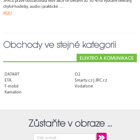
SPACE právě odstartovala letní akce se slevami až 30 % na vybrané telefony,
chytré hodinky, audio i praktické …
více »
Obchody ve stejné kategorii
ELEKTRO A KOMUNIKACE
DATART
O2
ETA
Smarty.cz | JRC.cz
F-mobil
Vodafone
Kamalion
Zůstaňte v obraze ...