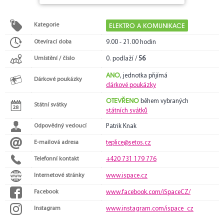
ELEKTRO A KOMUNIKACE
Kategorie
Otevírací doba
9.00 - 21.00 hodin
Umístění / číslo
0. podlaží /
56
ANO
, jednotka přijímá
Dárkové poukázky
dárkové poukázky
OTEVŘENO
během vybraných
Státní svátky
státních svátků
Odpovědný vedoucí
Patrik Knak
E-mailová adresa
teplice@setos.cz
Telefonní kontakt
+420 731 179 776
Internetové stránky
www.ispace.cz
Facebook
www.facebook.com/iSpaceCZ/
Instagram
www.instagram.com/ispace_cz