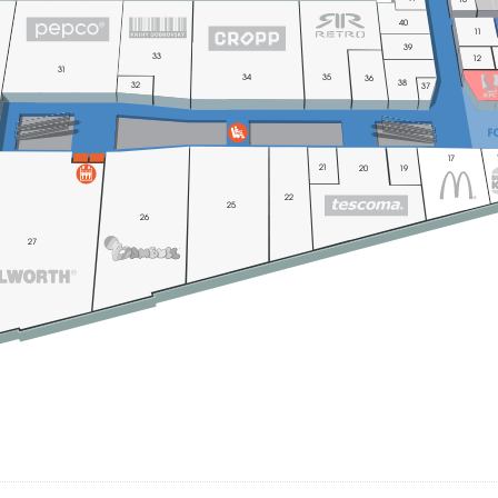
40
11
39
29
30
33
12
31
34
35
36
38
32
37
17
21
20
19
22
25
26
27