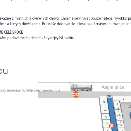
evážně z místních a ověřených chovů. Chceme servírovat pouze nejlepší výrobky, p
náme a kterým důvěřujeme. Pro naše dodavatele je kvalita a čerstvost surovin priorit
ME CELÉ SRDCE
eré Vám podáváme, bude mít vždy nejvyšší kvalitu.
du
dní jednotky budete přesměrováni na
2
45
1
3
4
44
5
6
43
7
8
42
9
41
10