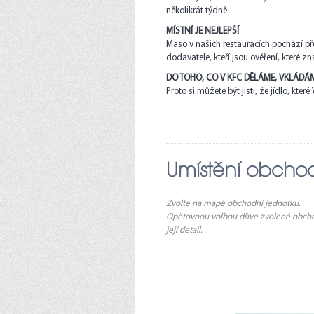
několikrát týdně.
MÍSTNÍ JE NEJLEPŠÍ
Maso v našich restauracích pochází př
dodavatele, kteří jsou ověření, které z
DO TOHO, CO V KFC DĚLÁME, VKLÁDÁ
Proto si můžete být jisti, že jídlo, kt
Umístění obcho
Zvolte na mapě obchodní jednotku.
Opětovnou volbou dříve zvolené obcho
její detail.