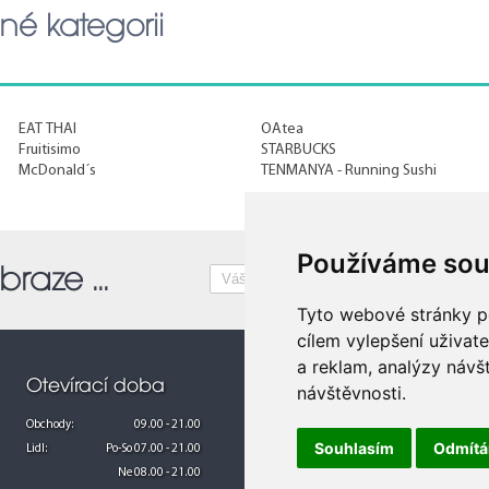
né kategorii
EAT THAI
OAtea
Fruitisimo
STARBUCKS
McDonald´s
TENMANYA - Running Sushi
Používáme sou
raze ...
Tyto webové stránky po
101
cílem vylepšení uživat
a reklam, analýzy návš
Otevírací doba
O centru
návštěvnosti.
Obchody:
09.00 - 21.00
Galerie Teplice
Souhlasím
Odmít
Lidl:
Po-So 07.00 - 21.00
Parkování
62
Ne 08.00 - 21.00
Pronájmy
61
65
66
70
72
73
69
71