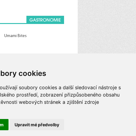
GASTRONOMIE
Umami Bites
bory cookies
užívají soubory cookies a další sledovací nástroje s
elského prostředí, zobrazení přizpůsobeného obsahu
těvnosti webových stránek a zjištění zdroje
Kontakty
+420 417 968 102
ám
Upravit mé předvolby
info@galerieteplice.cz