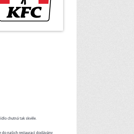
dlo chutná tak skvěle.
nce do našich restaurací dodávány