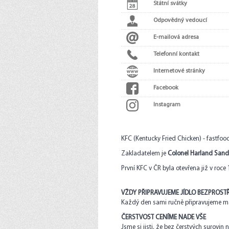
Státní svátky
Odpovědný vedoucí
E-mailová adresa
Telefonní kontakt
Internetové stránky
Facebook
Instagram
KFC (Kentucky Fried Chicken) - fastfoo
Zakladatelem je
Colonel Harland Sand
První KFC v ČR byla otevřena již v roce
VŽDY PŘIPRAVUJEME JÍDLO BEZPROS
Každý den sami ručně připravujeme mas
ČERSTVOST CENÍME NADE VŠE
Jsme si jisti, že bez čerstvých surovin