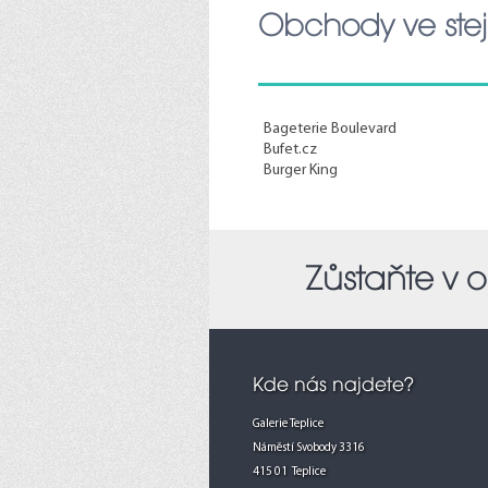
Obchody ve stej
Bageterie Boulevard
Bufet.cz
Burger King
Zůstaňte v ob
Kde nás najdete?
Galerie Teplice
Náměstí Svobody 3316
415 01 Teplice
60