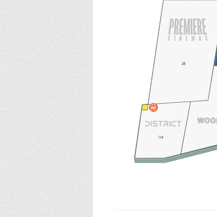
28
114
114