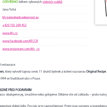
OTEVŘENO
během vybraných
státních svátků
Jana Tichá
kfcgalerieteplice@amrest.eu
+420 702 209 452
www.kfc.cz
www.facebook.com/KFCCR
www.instagram.com/kfc_cz
d restaurace.
ers
, který vytvořil tajnou směs 11 druhů bylinek a koření nazvanou
Original Recipe
.
 1994 ve Vodičkově ulici v Praze.
TŘEDNĚ PŘED PODÁVÁNÍM
o: obalujeme jej, smažíme nebo grilujeme. Děláme vše od základu – proto naše jí
 neexistuje dobré jídlo. Pro nás je to samozřejmost. Proto jsou suroviny a ingredie